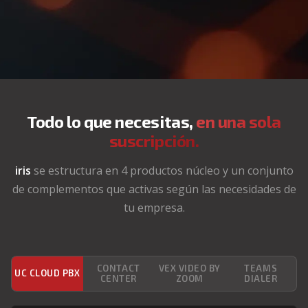
Todo lo que necesitas,
en una sola
suscripción.
iris
se estructura en 4 productos núcleo y un conjunto
de complementos que activas según las necesidades de
tu empresa.
CONTACT
VEX VIDEO BY
TEAMS
UC CLOUD PBX
CENTER
ZOOM
DIALER