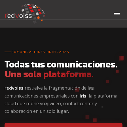
Home
La Plataforma
COMUNICACIONES UNIFICADAS
Soluciones
Todas tus comunicaciones.
Una sola plataforma.
UC Cloud PBX
Industrias
resuelve la fragmentación de las
redvoiss
Contact Center
Retail
Recursos
comunicaciones empresariales con
, la plataforma
iris
Vex Video by Zoom
cloud que reúne voz, video, contact center y
Salud
Blog
Quienes Somos
colaboración en un solo lugar.
Teams Dialer
Finanzas
Descargables
Telefonía Pública