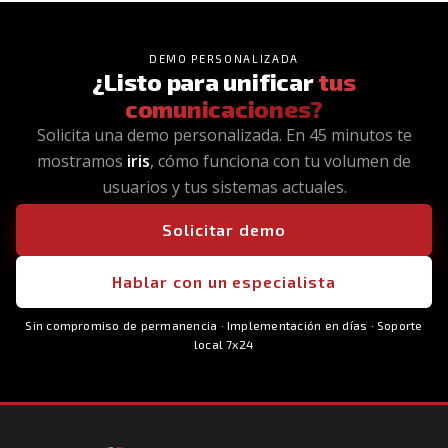
DEMO PERSONALIZADA
¿Listo para unificar
tus
comunicaciones?
Solicita una demo personalizada. En 45 minutos te
mostramos
iris
, cómo funciona con tu volumen de
usuarios y tus sistemas actuales.
Solicitar demo
Hablar con un especialista
Sin compromiso de permanencia · Implementación en días · Soporte
local 7x24