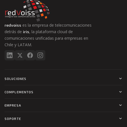
es la empresa de telecomunicaciones
redvoiss
detrás de
, la plataforma cloud de
iris
comunicaciones unificadas para empresas en
Chile y LATAM.
SOLUCIONES
UC Cloud PBX
COMPLEMENTOS
Contact Center
Vex Video by Zoom
Softphone
Teams Dialer
EMPRESA
SMS
Telefonía Pública
Grabación avanzada
SDWAN
La Plataforma
Tarificación
Ciberseguridad
SOPORTE
Industrias
Integraciones
Quiénes Somos